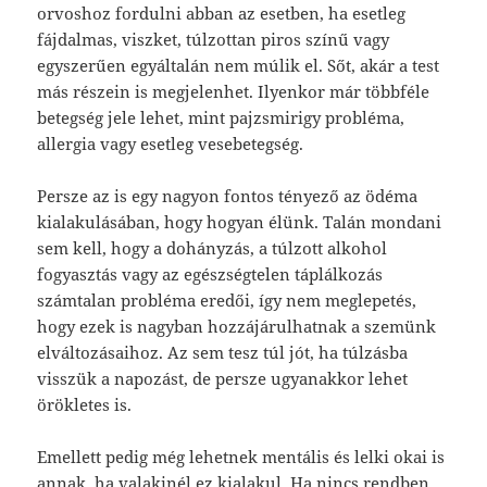
orvoshoz fordulni abban az esetben, ha esetleg
fájdalmas, viszket, túlzottan piros színű vagy
egyszerűen egyáltalán nem múlik el. Sőt, akár a test
más részein is megjelenhet. Ilyenkor már többféle
betegség jele lehet, mint pajzsmirigy probléma,
allergia vagy esetleg vesebetegség.
Persze az is egy nagyon fontos tényező az ödéma
kialakulásában, hogy hogyan élünk. Talán mondani
sem kell, hogy a dohányzás, a túlzott alkohol
fogyasztás vagy az egészségtelen táplálkozás
számtalan probléma eredői, így nem meglepetés,
hogy ezek is nagyban hozzájárulhatnak a szemünk
elváltozásaihoz. Az sem tesz túl jót, ha túlzásba
visszük a napozást, de persze ugyanakkor lehet
örökletes is.
Emellett pedig még lehetnek mentális és lelki okai is
annak, ha valakinél ez kialakul. Ha nincs rendben