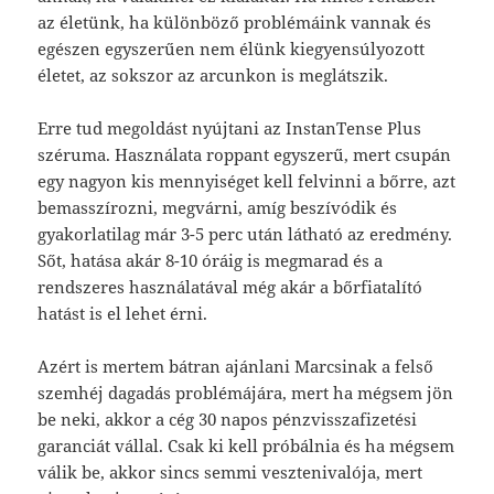
az életünk, ha különböző problémáink vannak és
egészen egyszerűen nem élünk kiegyensúlyozott
életet, az sokszor az arcunkon is meglátszik.
Erre tud megoldást nyújtani az InstanTense Plus
széruma. Használata roppant egyszerű, mert csupán
egy nagyon kis mennyiséget kell felvinni a bőrre, azt
bemasszírozni, megvárni, amíg beszívódik és
gyakorlatilag már 3-5 perc után látható az eredmény.
Sőt, hatása akár 8-10 óráig is megmarad és a
rendszeres használatával még akár a bőrfiatalító
hatást is el lehet érni.
Azért is mertem bátran ajánlani Marcsinak a felső
szemhéj dagadás problémájára, mert ha mégsem jön
be neki, akkor a cég 30 napos pénzvisszafizetési
garanciát vállal. Csak ki kell próbálnia és ha mégsem
válik be, akkor sincs semmi vesztenivalója, mert