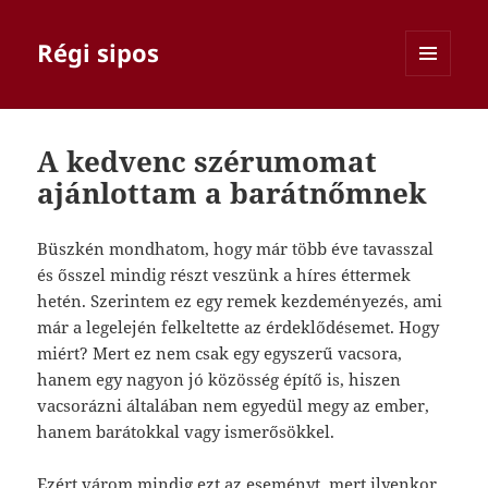
Régi sipos
MENÜ
ÉS
WIDGETEK
A kedvenc szérumomat
ajánlottam a barátnőmnek
Büszkén mondhatom, hogy már több éve tavasszal
és ősszel mindig részt veszünk a híres éttermek
hetén. Szerintem ez egy remek kezdeményezés, ami
már a legelején felkeltette az érdeklődésemet. Hogy
miért? Mert ez nem csak egy egyszerű vacsora,
hanem egy nagyon jó közösség építő is, hiszen
vacsorázni általában nem egyedül megy az ember,
hanem barátokkal vagy ismerősökkel.
Ezért várom mindig ezt az eseményt, mert ilyenkor