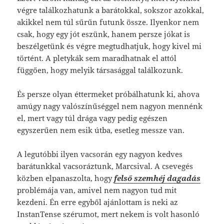
végre találkozhatunk a barátokkal, sokszor azokkal,
akikkel nem túl sűrűn futunk össze. Ilyenkor nem
csak, hogy egy jót eszünk, hanem persze jókat is
beszélgetünk és végre megtudhatjuk, hogy kivel mi
történt. A pletykák sem maradhatnak el attól
függően, hogy melyik társasággal találkozunk.
És persze olyan éttermeket próbálhatunk ki, ahova
amúgy nagy valószínűséggel nem nagyon mennénk
el, mert vagy túl drága vagy pedig egészen
egyszerűen nem esik útba, esetleg messze van.
A legutóbbi ilyen vacsorán egy nagyon kedves
barátunkkal vacsoráztunk, Marcsival. A csevegés
közben elpanaszolta, hogy
felső szemhéj dagadás
problémája van, amivel nem nagyon tud mit
kezdeni. Én erre egyből ajánlottam is neki az
InstanTense szérumot, mert nekem is volt hasonló