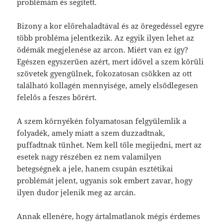
problémám és segített.
Bizony a kor előrehaladtával és az öregedéssel egyre
több probléma jelentkezik. Az egyik ilyen lehet az
ödémák megjelenése az arcon. Miért van ez így?
Egészen egyszerűen azért, mert idővel a szem körüli
szövetek gyengülnek, fokozatosan csökken az ott
található kollagén mennyisége, amely elsődlegesen
felelős a feszes bőrért.
A szem környékén folyamatosan felgyülemlik a
folyadék, amely miatt a szem duzzadtnak,
puffadtnak tűnhet. Nem kell tőle megijedni, mert az
esetek nagy részében ez nem valamilyen
betegségnek a jele, hanem csupán esztétikai
problémát jelent, ugyanis sok embert zavar, hogy
ilyen dudor jelenik meg az arcán.
Annak ellenére, hogy ártalmatlanok mégis érdemes