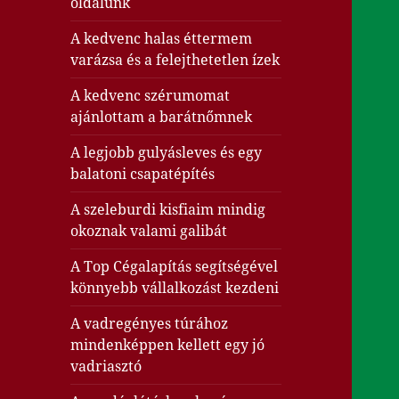
oldalunk
A kedvenc halas éttermem
varázsa és a felejthetetlen ízek
A kedvenc szérumomat
ajánlottam a barátnőmnek
A legjobb gulyásleves és egy
balatoni csapatépítés
A szeleburdi kisfiaim mindig
okoznak valami galibát
A Top Cégalapítás segítségével
könnyebb vállalkozást kezdeni
A vadregényes túrához
mindenképpen kellett egy jó
vadriasztó