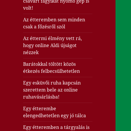
csavart fagyikat nyomó gép is
volt!
Az étteremben sem minden
csak a főzésről szól
Az éttermi élmény vett rá,
hogy online Aldi újságot
nézzek
Barátokkal töltött közös
étkezés felbecsülhetetlen
Egy esküvői ruha kapcsán
szerettem bele az online
ruhavásárlásba!
Egy étterembe
elengedhetetlen egy jó tálca
Egy étteremben a tárgyalás is