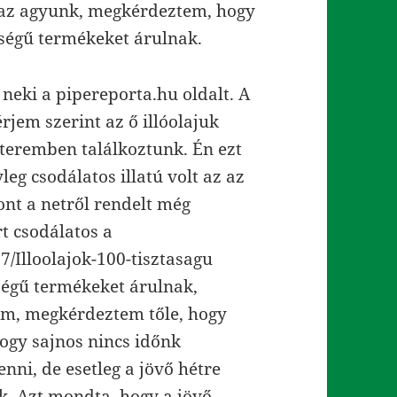
r az agyunk, megkérdeztem, hogy
ségű termékeket árulnak.
neki a pipereporta.hu oldalt. A
érjem szerint az ő illóolajuk
étteremben találkoztunk. Én ezt
leg csodálatos illatú volt az az
ont a netről rendelt még
rt csodálatos a
/Illoolajok-100-tisztasagu
ségű termékeket árulnak,
em, megkérdeztem tőle, hogy
ogy sajnos nincs időnk
ni, de esetleg a jövő hétre
. Azt mondta, hogy a jövő