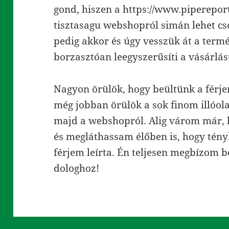
gond, hiszen a https://www.pipereport
tisztasagu webshopról simán lehet c
pedig akkor és úgy vesszük át a term
borzasztóan leegyszerűsíti a vásárlás
Nagyon örülök, hogy beültünk a férje
még jobban örülök a sok finom illóol
majd a webshopról. Alig várom már,
és megláthassam élőben is, hogy tény
férjem leírta. Én teljesen megbízom b
dologhoz!