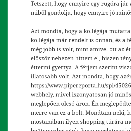
Tetszett, hogy ennyire egy rugóra já
miből gondolja, hogy ennyire jó minő
Azt mondta, hogy a kollégája mutatta 
kollégája már rendelt is onnan, és a f
még jobb is volt, mint amivel ott az 
először nehezen hittem el, hiszen tény
éttermi gyertya. A férjem szerint visz
illatosabb volt. Azt mondta, hogy azé
https://www.pipereporta.hu/spl/450267
webhely, mivel iszonyatosan jó minő
meglepően olcsó áron. Én meglepődt
merre van ez a bolt. Mondtam neki, h
mostanában ilyen shopping túrára men
beütemezhetnénk, hogy meglátogatjuk