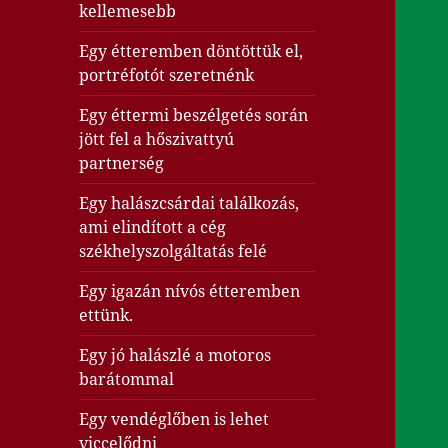
kellemesebb
Egy étteremben döntöttük el,
portréfotót szeretnénk
Egy éttermi beszélgetés során
jött fel a hőszivattyú
partnerség
Egy halászcsárdai találkozás,
ami elindított a cég
székhelyszolgáltatás felé
Egy igazán nívós étteremben
ettünk.
Egy jó halászlé a motoros
barátommal
Egy vendéglőben is lehet
viccelődni