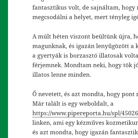
fantasztikus volt, de sajnáltam, hog
megcsodálni a helyet, mert tényleg ig
A múlt héten viszont beültünk újra,
magunknak, és igazán lenyűgözött a 
a gyertyák is borzasztó illatosak volt
férjemnek. Mondtam neki, hogy tök jó 
illatos lenne minden.
Ő nevetett, és azt mondta, hogy pont
Már talált is egy weboldalt, a
https://www.pipereporta.hu/spl/450267
linken, ami egy kézműves kozmetikum
és azt mondta, hogy igazán fantaszti