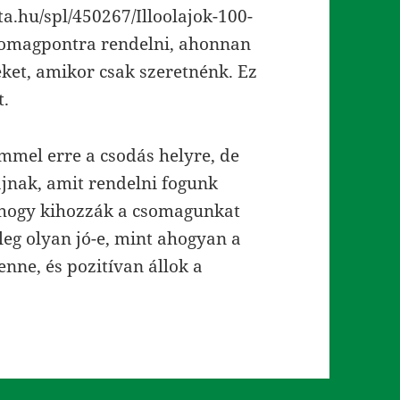
a.hu/spl/450267/Illoolajok-100-
somagpontra rendelni, ahonnan
éket, amikor csak szeretnénk. Ez
t.
mmel erre a csodás helyre, de
ajnak, amit rendelni fogunk
 hogy kihozzák a csomagunkat
leg olyan jó-e, mint ahogyan a
enne, és pozitívan állok a