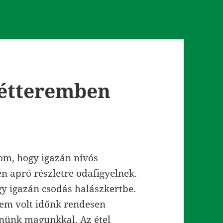
 étteremben
om, hogy igazán nívós
n apró részletre odafigyelnek.
y igazán csodás halászkertbe.
nem volt időnk rendesen
innünk magunkkal. Az étel