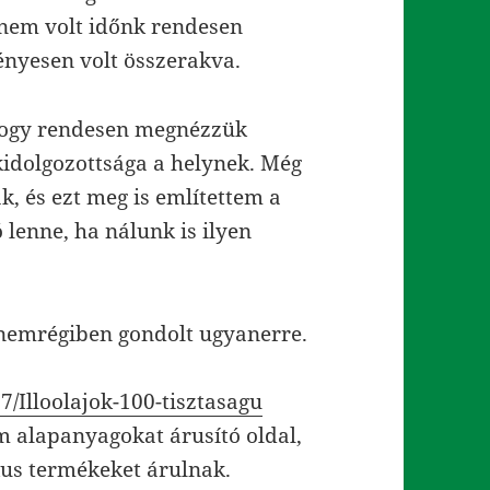
y nem volt időnk rendesen
ényesen volt összerakva.
 hogy rendesen megnézzük
kidolgozottsága a helynek. Még
ak, és ezt meg is említettem a
lenne, ha nálunk is ilyen
 nemrégiben gondolt ugyanerre.
/Illoolajok-100-tisztasagu
 alapanyagokat árusító oldal,
kus termékeket árulnak.