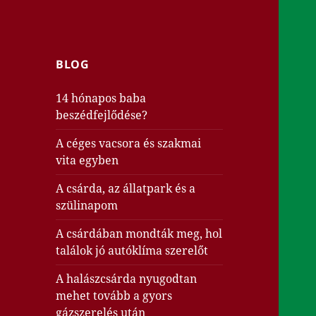
BLOG
14 hónapos baba
beszédfejlődése?
A céges vacsora és szakmai
vita egyben
A csárda, az állatpark és a
szülinapom
A csárdában mondták meg, hol
találok jó autóklíma szerelőt
A halászcsárda nyugodtan
mehet tovább a gyors
gázszerelés után