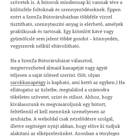
szövetek is. A bútorok mindennap ki vannak téve a
különféle foltoknak és szennyeződéseknek. Éppen
ezért a SzenZa Bútoráruházban többféle vízzel
tisztítható, szennytaszító anyag is elérhető, amelyek
praktikusak és tartósak. Egy kiömlött kávé vagy
gyümölcslé sem jelent többé gondot – könnyedén,
vegyszerek nélkül eltávolítható.
Ha a SzenZa Bútoráruházat választod,
megtervezheted álmaid kanapéját vagy ágyát
teljesen a saját ízlésed szerint. (Sőt, olyan
sarokkanapéágy
is kapható, ami kettő az egyben.) Ha
ellátogatsz az üzletbe, megtalálod a számodra
tökéletes szövetet, színt és stílust. Ahhoz, hogy
kiválasszunk és megvásároljunk egy bútort,
feltétlenül el kell mennünk személyesen az
áruházba. A weboldal csak nézelődésre szolgál,
illetve segítséget nyújt abban, hogy előre ki tudjuk
alakítani az elképzelésünket. Azonban a tényleges