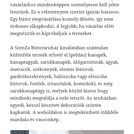
vásárláshoz mindenképpen személyesen kell jelen
lennünk. Ez a véleményem szerint igazán hasznos.
Egy bútor megvásárlása komoly döntés, így nem
érdemes elkapkodni. A legjobb, ha vásárlás előtt
megnézzük és kipróbáljuk a terméket.
A SzenZa Bútoráruház kínálatában számtalan
különféle termék érhető el (például kanapék,
kanapéágyak, sarokkanapék, ülőgarnitúrák, ágyak,
matracok, szekrények, elemes bútorok,
gardróbszekrények, hálószoba vagy előszoba
bútorok, fotelek, íróasztalok, komódok), és még
sarokkanapéágy is, melyek között biztos hogy
mindenki megtalálja a neki tetszőt. Az áruházban
egyedi, kézzel készített dekorációk szintén
kaphatók. A weboldalon is megtekinthető többféle
mandala és vászonkép.