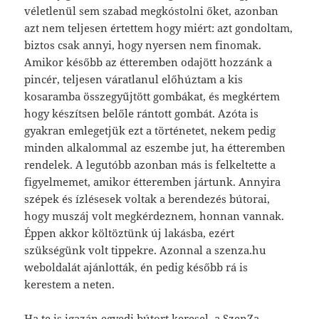
véletlenül sem szabad megkóstolni őket, azonban
azt nem teljesen értettem hogy miért: azt gondoltam,
biztos csak annyi, hogy nyersen nem finomak.
Amikor később az étteremben odajött hozzánk a
pincér, teljesen váratlanul előhúztam a kis
kosaramba összegyűjtött gombákat, és megkértem
hogy készítsen belőle rántott gombát. Azóta is
gyakran emlegetjük ezt a történetet, nekem pedig
minden alkalommal az eszembe jut, ha étteremben
rendelek. A legutóbb azonban más is felkeltette a
figyelmemet, amikor étteremben jártunk. Annyira
szépek és ízlésesek voltak a berendezés bútorai,
hogy muszáj volt megkérdeznem, honnan vannak.
Éppen akkor költöztünk új lakásba, ezért
szükségünk volt tippekre. Azonnal a szenza.hu
weboldalát ajánlották, én pedig később rá is
kerestem a neten.
Ha te is igazán egyedi bútort keresel, a SzenZa