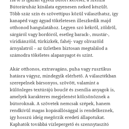
Bútoráruház kínálata egyenesen neked készült.
Több száz szín és szövettípus közül választhatsz, így
kanapéd vagy ágyad tökéletesen illeszkedik majd
otthonod hangulatához. Legyen szó kékről, zöldről,
sárgáról vagy bordóról, esetleg barack-, mustár-,
viridiánzöld, türkizkék, fahéj- vagy olívazöld
árnyalatról – az üzletben biztosan megtalálod a
számodra tökéletes alapanyagot és színt.
Akár otthonos, extravagáns, puha vagy rusztikus
hatásra vágysz, mindegyik elérhető. A választékban
szerepelnek bársonyos, szövött, valamint a
különleges textúrájú bouclé és zsenília anyagok is,
amelyek karakteres megjelenést kölcsönöznek a
bútoroknak. A szövetek nemcsak szépek, hanem
rendkívül magas kopásállósággal is rendelkeznek,
így hosszú ideig megőrzik eredeti állapotukat.
Kaphatók továbbá vízlepergető és szennytaszító