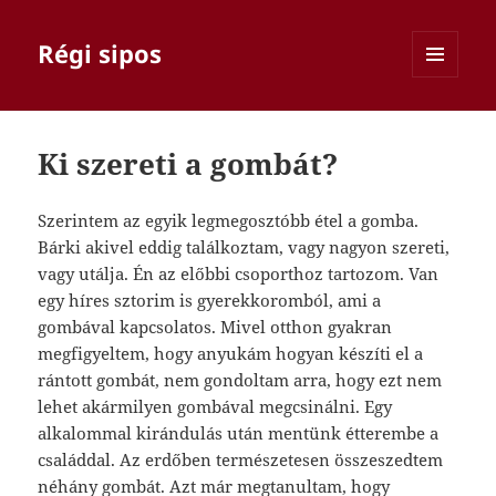
Régi sipos
MENÜ
ÉS
WIDGETEK
Ki szereti a gombát?
Szerintem az egyik legmegosztóbb étel a gomba.
Bárki akivel eddig találkoztam, vagy nagyon szereti,
vagy utálja. Én az előbbi csoporthoz tartozom. Van
egy híres sztorim is gyerekkoromból, ami a
gombával kapcsolatos. Mivel otthon gyakran
megfigyeltem, hogy anyukám hogyan készíti el a
rántott gombát, nem gondoltam arra, hogy ezt nem
lehet akármilyen gombával megcsinálni. Egy
alkalommal kirándulás után mentünk étterembe a
családdal. Az erdőben természetesen összeszedtem
néhány gombát. Azt már megtanultam, hogy